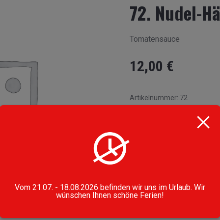
72. Nudel-H
Tomatensauce
12,00
€
Artikelnummer:
72
Kategorie:
Pasta al Forno
Vom 21.07. - 18.08.2026 befinden wir uns im Urlaub. Wir
wünschen Ihnen schöne Ferien!