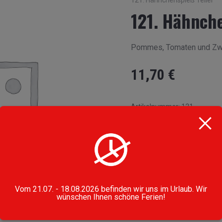
121. Hähnche
Pommes, Tomaten und Zw
11,70
€
Artikelnummer:
121
Kategorie:
Hähnchenspieß-Sp
Vom 21.07. - 18.08.2026 befinden wir uns im Urlaub. Wir
wünschen Ihnen schöne Ferien!