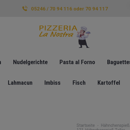
05246 / 70 94 116 oder 70 94 117
n
Nudelgerichte
Pasta al Forno
Baguette
Lahmacun
Imbiss
Fisch
Kartoffel
Startseite
Hähnchenspieß-
121. Hähnchenspieß Teller