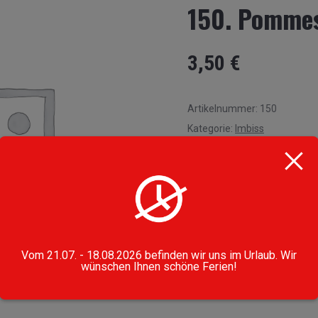
150. Pommes
3,50
€
Artikelnummer:
150
Kategorie:
Imbiss
Vom 21.07. - 18.08.2026 befinden wir uns im Urlaub. Wir
wünschen Ihnen schöne Ferien!